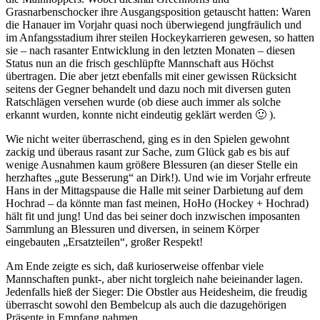
Grasnarbenschocker ihre Ausgangsposition getauscht hatten: Waren
die Hanauer im Vorjahr quasi noch überwiegend jungfräulich und
im Anfangsstadium ihrer steilen Hockeykarrieren gewesen, so hatten
sie – nach rasanter Entwicklung in den letzten Monaten – diesen
Status nun an die frisch geschlüpfte Mannschaft aus Höchst
übertragen. Die aber jetzt ebenfalls mit einer gewissen Rücksicht
seitens der Gegner behandelt und dazu noch mit diversen guten
Ratschlägen versehen wurde (ob diese auch immer als solche
erkannt wurden, konnte nicht eindeutig geklärt werden 🙂 ).
Wie nicht weiter überraschend, ging es in den Spielen gewohnt
zackig und überaus rasant zur Sache, zum Glück gab es bis auf
wenige Ausnahmen kaum größere Blessuren (an dieser Stelle ein
herzhaftes „gute Besserung“ an Dirk!). Und wie im Vorjahr erfreute
Hans in der Mittagspause die Halle mit seiner Darbietung auf dem
Hochrad – da könnte man fast meinen, HoHo (Hockey + Hochrad)
hält fit und jung! Und das bei seiner doch inzwischen imposanten
Sammlung an Blessuren und diversen, in seinem Körper
eingebauten „Ersatzteilen“, großer Respekt!
Am Ende zeigte es sich, daß kurioserweise offenbar viele
Mannschaften punkt-, aber nicht torgleich nahe beieinander lagen.
Jedenfalls hieß der Sieger: Die Obstler aus Heidesheim, die freudig
überrascht sowohl den Bembelcup als auch die dazugehörigen
Präsente in Empfang nahmen.