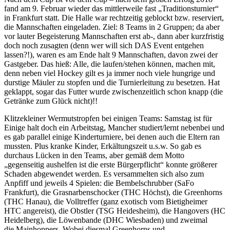
fand am 9. Februar wieder das mittlerweile fast „Traditionsturnier“
in Frankfurt statt. Die Halle war rechtzeitig geblockt bzw. reserviert,
die Mannschaften eingeladen. Ziel: 8 Teams in 2 Gruppen; da aber
vor lauter Begeisterung Mannschaften erst ab-, dann aber kurzfristig
doch noch zusagten (denn wer will sich DAS Event entgehen
lassen?!), waren es am Ende halt 9 Mannschaften, davon zwei der
Gastgeber. Das hieß: Alle, die laufen/stehen können, machen mit,
denn neben viel Hockey gilt es ja immer noch viele hungrige und
durstige Mäuler zu stopfen und die Turnierleitung zu besetzen. Hat
geklappt, sogar das Futter wurde zwischenzeitlich schon knapp (die
Getränke zum Glück nicht)!!
Klitzekleiner Wermutstropfen bei einigen Teams: Samstag ist für
Einige halt doch ein Arbeitstag, Mancher studiert/lernt nebenbei und
es gab parallel einige Kinderturniere, bei denen auch die Eltern ran
mussten. Plus kranke Kinder, Erkältungszeit u.s.w. So gab es
durchaus Lücken in den Teams, aber gemäß dem Motto
„gegenseitig aushelfen ist die erste Bürgerpflicht“ konnte größerer
Schaden abgewendet werden. Es versammelten sich also zum
Anpfiff und jeweils 4 Spielen: die Bembelschrubber (SaFo
Frankfurt), die Grasnarbenschocker (THC Höchst), die Greenhorns
(THC Hanau), die Volltreffer (ganz exotisch vom Bietigheimer
HTC angereist), die Obstler (TSG Heidesheim), die Hangovers (HC
Heidelberg), die Löwenbande (DHC Wiesbaden) und zweimal
die Mainhoppers. Wobei diesmal Greenhorns und