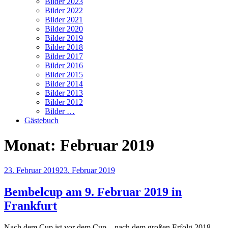
Bilder 2023
Bilder 2022
Bilder 2021
Bilder 2020
Bilder 2019
Bilder 2018
Bilder 2017
Bilder 2016
Bilder 2015
Bilder 2014
Bilder 2013
Bilder 2012
Bilder …
Gästebuch
Monat:
Februar 2019
Veröffentlicht
23. Februar 2019
23. Februar 2019
am
Bembelcup am 9. Februar 2019 in
Frankfurt
Nach dem Cup ist vor dem Cup – nach dem großen Erfolg 2018