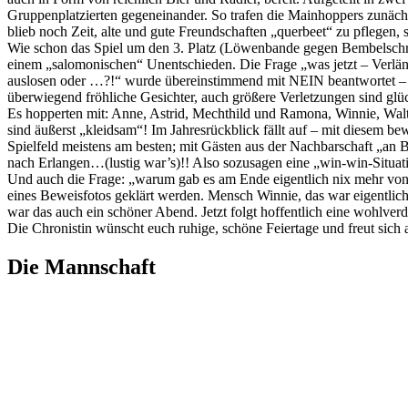
Gruppenplatzierten gegeneinander. So trafen die Mainhoppers zunäch
blieb noch Zeit, alte und gute Freundschaften „querbeet“ zu pflegen, s
Wie schon das Spiel um den 3. Platz (Löwenbande gegen Bembelschru
einem „salomonischen“ Unentschieden. Die Frage „was jetzt – Verlä
auslosen oder …?!“ wurde übereinstimmend mit NEIN beantwortet – Sch
überwiegend fröhliche Gesichter, auch größere Verletzungen sind glü
Es hopperten mit: Anne, Astrid, Mechthild und Ramona, Winnie, Walt
sind äußerst „kleidsam“! Im Jahresrückblick fällt auf – mit diesem b
Spielfeld meistens am besten; mit Gästen aus der Nachbarschaft „an 
nach Erlangen…(lustig war’s)!! Also sozusagen eine „win-win-Situat
Und auch die Frage: „warum gab es am Ende eigentlich nix mehr von
eines Beweisfotos geklärt werden. Mensch Winnie, das war eigentli
war das auch ein schöner Abend. Jetzt folgt hoffentlich eine wohlve
Die Chronistin wünscht euch ruhige, schöne Feiertage und freut sich 
Die Mannschaft