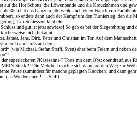
st auf die Hot Schotts, die Löwenbande und die Kreuzlahmen und gewan
chließlich hat das Ganze mittlerweile auch einen Hauch von Familientref
bber), so endete dann auch der Kampf um den Turniersieg, den die Ma
ngerung, 7-m-Schiessen, knobeln,
luss und gut ist jetzt sowieso! So gab es bei der Siegerehrung und de
cklicherweise nicht bekannt.
er, James, Jens, Dirk, Peter und Christian im Tor. Auf dem Mannschaf
ewährten Team läufts auf dem
Bord“ (wie Michael, Stefan,Steffi, Sven) eher beim Feiern und neben d
ion“!
 der superleckeren ?Käsesahne-? Torte mit dem Obst obendrauf, aus 
ch MEIN Stück!!! Die Mehrheit machte sich dann auf den Weg zur Weih
rdiente Pause (zumindest für manche geplagten Knochen) und dann geht’
auf das Wiedersehen ! — Steffi