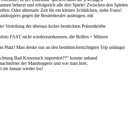
nen beherzt und erfolgreich alle drei Spiele! Zwischen den Spielen
fen. Oder alternativ Zeit für ein kleines Schläfchen, siehe Fotos!
inhoppers gegen die Beulenkeuler austrugen, mit
r Verteilung der überaus lecker bestückten Präsentkörbe
tsfoto FAST nicht wiederzuerkennen, die Brillen + Mützen
em Platz! Man denke nur an den berühmt-berüchtigten Trip unlängst
Richtung Bad Kreuznach importiert??“ konnte anhand
nachtsfeier der Mainhoppers und wie man hört,
s im Januar wieder los!