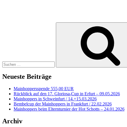
Suche
nach:
Neueste Beiträge
Mainhoppersspende 555,00 EUR
Rückblick auf den 17. Gloriosa-Cup in Erfurt – 09.05.2026
Mainhoppers in Schweinfurt / 14.+15.03.2026
Bembelcup der Mainhoppers in Frankfurt / 22.02.2026
Mainhoppers beim Elternturnier der Hot Schotts – 24.01.2026
Archiv