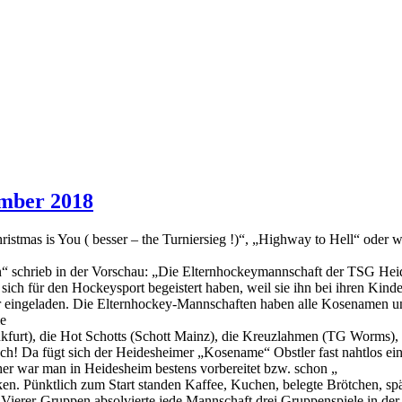
ember 2018
istmas is You ( besser – the Turniersieg !)“, „Highway to Hell“ oder 
en“ schrieb in der Vorschau: „Die Elternhockeymannschaft der TSG Hei
 sich für den Hockeysport begeistert haben, weil sie ihn bei ihren Ki
 eingeladen. Die Elternhockey-Mannschaften haben alle Kosenamen u
ie
ankfurt), die Hot Schotts (Schott Mainz), die Kreuzlahmen (TG Worm
ch! Da fügt sich der Heidesheimer „Kosename“ Obstler fast nahtlos ei
er war man in Heidesheim bestens vorbereitet bzw. schon „
en. Pünktlich zum Start standen Kaffee, Kuchen, belegte Brötchen, spä
i Vierer-Gruppen absolvierte jede Mannschaft drei Gruppenspiele in der