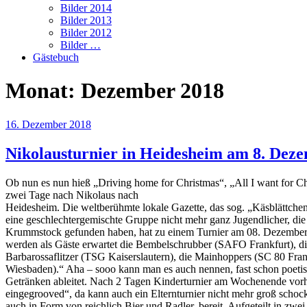
Bilder 2014
Bilder 2013
Bilder 2012
Bilder …
Gästebuch
Monat:
Dezember 2018
Veröffentlicht
16. Dezember 2018
am
Nikolausturnier in Heidesheim am 8. Dez
Ob nun es nun hieß „Driving home for Christmas“, „All I want for Chr
zwei Tage nach Nikolaus nach
Heidesheim. Die weltberühmte lokale Gazette, das sog. „Käsblättch
eine geschlechtergemischte Gruppe nicht mehr ganz Jugendlicher, die
Krummstock gefunden haben, hat zu einem Turnier am 08. Dezember
werden als Gäste erwartet die Bembelschrubber (SAFO Frankfurt), d
Barbarossaflitzer (TSG Kaiserslautern), die Mainhoppers (SC 80 Fr
Wiesbaden).“ Aha – sooo kann man es auch nennen, fast schon poetis
Getränken ableitet. Nach 2 Tagen Kinderturnier am Wochenende vorh
eingegrooved“, da kann auch ein Elternturnier nicht mehr groß schock
auch in Form von reichlich Bier und Radler, bereit. Aufgeteilt in zwe